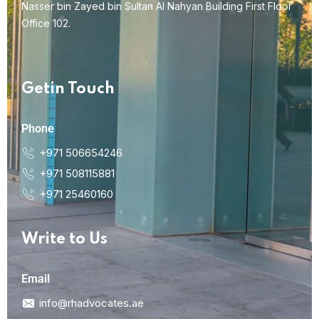
Nasser bin Zayed bin Sultan Al Nahyan Building First Floor
Office 102.
Getin Touch
Phone
+971 506654246
+971 508115881
+971 25460160
Write to Us
Email
info@rhadvocates.ae