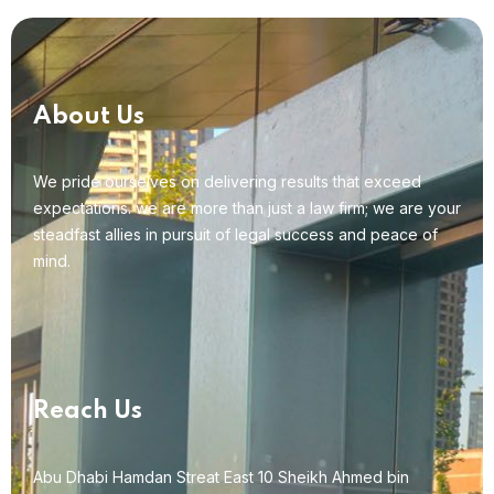
About Us
We pride ourselves on delivering results that exceed
expectations. we are more than just a law firm; we are your
steadfast allies in pursuit of legal success and peace of
mind.
Reach Us
Abu Dhabi Hamdan Streat East 10 Sheikh Ahmed bin