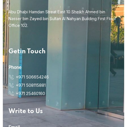
Abu Dhabi Hamdan Streat East 10 Sheikh Ahmed bin
Nasser bin Zayed bin Sultan Al Nahyan Building First Floor
Office 102.
Getin Touch
Phone
+971 506654246
+971 508115881
+971 25460160
Write to Us