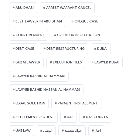
ABU DHABI
ARREST WARRANT CANCEL
BEST LAWYER IN ABU DHABI
CHEQUE CASE
COURT REQUEST
CREDITOR NEGOTIATION
DEBT CASE
DEBT RESTRUCTURING
DUBAI
DUBAI LAWYER
EXECUTION FILES
LAWYER DUBAI
LAWYER RASHID AL HAMMADI
LAWYER RASHID HASSAN AL HAMMADI
LEGAL SOLUTION
PAYMENT INSTALLMENT
SETTLEMENT REQUEST
UAE
UAE COURTS
UAE LAW
ابوظبي
احوال شخصية
اخبار