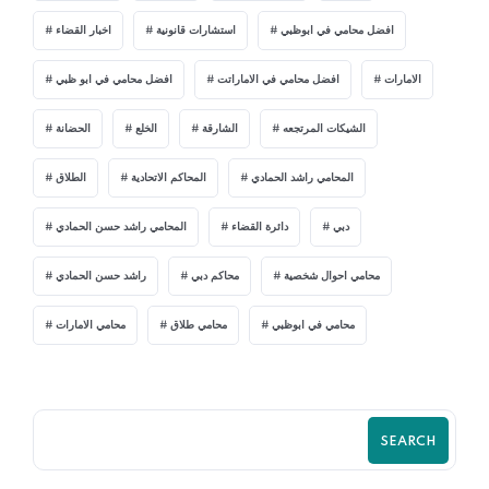
افضل محامي في ابوظبي
استشارات قانونية
اخبار القضاء
الامارات
افضل محامي في الاماراتت
افضل محامي في ابو ظبي
الشيكات المرتجعه
الشارقة
الخلع
الحضانة
المحامي راشد الحمادي
المحاكم الاتحادية
الطلاق
دبي
دائرة القضاء
المحامي راشد حسن الحمادي
محامي احوال شخصية
محاكم دبي
راشد حسن الحمادي
محامي في ابوظبي
محامي طلاق
محامي الامارات
SEARCH