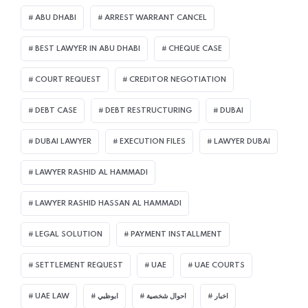
ABU DHABI
ARREST WARRANT CANCEL
BEST LAWYER IN ABU DHABI
CHEQUE CASE
COURT REQUEST
CREDITOR NEGOTIATION
DEBT CASE
DEBT RESTRUCTURING
DUBAI
DUBAI LAWYER
EXECUTION FILES
LAWYER DUBAI
LAWYER RASHID AL HAMMADI
LAWYER RASHID HASSAN AL HAMMADI
LEGAL SOLUTION
PAYMENT INSTALLMENT
SETTLEMENT REQUEST
UAE
UAE COURTS
UAE LAW
ابوظبي
احوال شخصية
اخبار