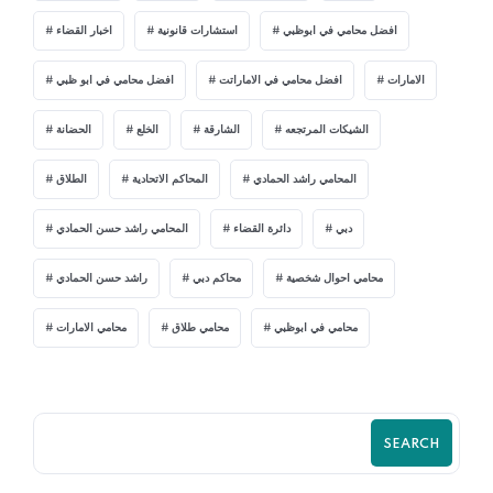
افضل محامي في ابوظبي
استشارات قانونية
اخبار القضاء
الامارات
افضل محامي في الاماراتت
افضل محامي في ابو ظبي
الشيكات المرتجعه
الشارقة
الخلع
الحضانة
المحامي راشد الحمادي
المحاكم الاتحادية
الطلاق
دبي
دائرة القضاء
المحامي راشد حسن الحمادي
محامي احوال شخصية
محاكم دبي
راشد حسن الحمادي
محامي في ابوظبي
محامي طلاق
محامي الامارات
SEARCH