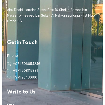
Abu Dhabi Hamdan Streat East 10 Sheikh Ahmed bin
Nasser bin Zayed bin Sultan Al Nahyan Building First Floor
Office 102.
Getin Touch
Phone
+971 506654246
+971 508115881
+971 25460160
Write to Us