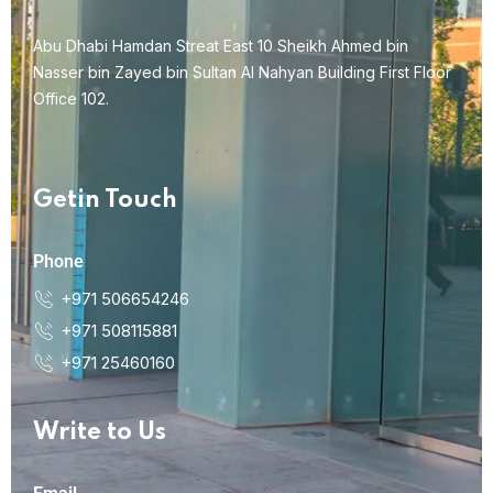
Abu Dhabi Hamdan Streat East 10 Sheikh Ahmed bin
Nasser bin Zayed bin Sultan Al Nahyan Building First Floor
Office 102.
Getin Touch
Phone
+971 506654246
+971 508115881
+971 25460160
Write to Us