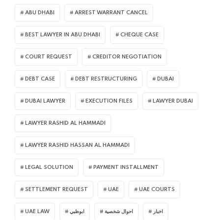
ABU DHABI
ARREST WARRANT CANCEL
BEST LAWYER IN ABU DHABI
CHEQUE CASE
COURT REQUEST
CREDITOR NEGOTIATION
DEBT CASE
DEBT RESTRUCTURING
DUBAI
DUBAI LAWYER
EXECUTION FILES
LAWYER DUBAI
LAWYER RASHID AL HAMMADI
LAWYER RASHID HASSAN AL HAMMADI
LEGAL SOLUTION
PAYMENT INSTALLMENT
SETTLEMENT REQUEST
UAE
UAE COURTS
UAE LAW
ابوظبي
احوال شخصية
اخبار