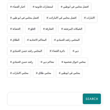
افضل محامي في ابوظبي
استشارات قانونية
اخبار القضاء
الامارات
افضل محامي في الاماراتت
افضل محامي في ابو ظبي
الشيكات المرتجعه
الشارقة
الخلع
الحضانة
المحامي راشد الحمادي
المحاكم الاتحادية
الطلاق
دبي
دائرة القضاء
المحامي راشد حسن الحمادي
محامي احوال شخصية
محاكم دبي
راشد حسن الحمادي
محامي في ابوظبي
محامي طلاق
محامي الامارات
SEARCH