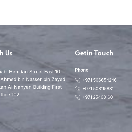
h Us
Getin Touch
Phone
abi Hamdan Streat East 10
 Ahmed bin Nasser bin Zayed
+971 506654246
tan Al Nahyan Building First
+971 508115881
ffice 102.
+971 25460160