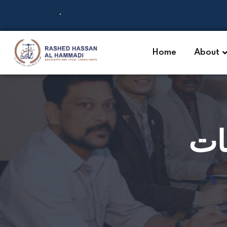
.
Home
About
يات