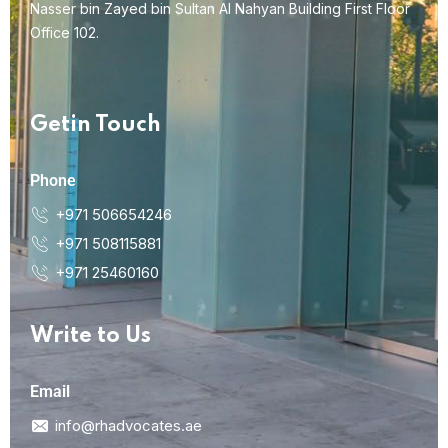
Nasser bin Zayed bin Sultan Al Nahyan Building First Floor
Office 102.
Getin Touch
Phone
+971 506654246
+971 508115881
+971 25460160
Write to Us
Email
info@rhadvocates.ae