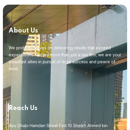
About Us
We pride ourselves on delivering results that exceed
expectations. we are more than just a law firm; we are your
steadfast allies in pursuit of legal success and peace of
mind.
Reach Us
Abu Dhabi Hamdan Streat East 10 Sheikh Ahmed bin