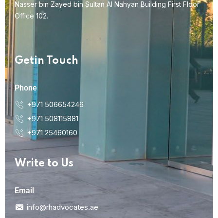
Nasser bin Zayed bin Sultan Al Nahyan Building First Floor
Office 102.
Getin Touch
Phone
+971 506654246
+971 508115881
+971 25460160
Write to Us
Email
info@rhadvocates.ae