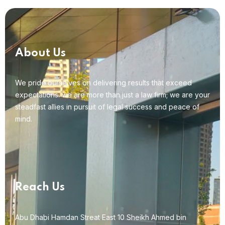
About Us
We pride ourselves on delivering results that exceed
expectations. we are more than just a law firm; we are your
steadfast allies in pursuit of legal success and peace of
mind.
Reach Us
Abu Dhabi Hamdan Streat East 10 Sheikh Ahmed bin