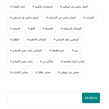
افضل محامي في ابوظبي
استشارات قانونية
اخبار القضاء
الامارات
افضل محامي في الاماراتت
افضل محامي في ابو ظبي
الشيكات المرتجعه
الشارقة
الخلع
الحضانة
المحامي راشد الحمادي
المحاكم الاتحادية
الطلاق
دبي
دائرة القضاء
المحامي راشد حسن الحمادي
محامي احوال شخصية
محاكم دبي
راشد حسن الحمادي
محامي في ابوظبي
محامي طلاق
محامي الامارات
SEARCH