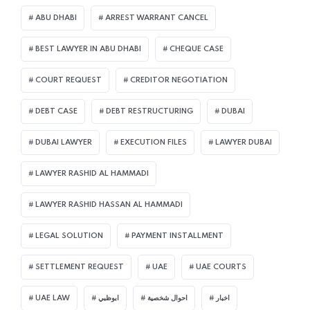
ABU DHABI
ARREST WARRANT CANCEL
BEST LAWYER IN ABU DHABI
CHEQUE CASE
COURT REQUEST
CREDITOR NEGOTIATION
DEBT CASE
DEBT RESTRUCTURING
DUBAI
DUBAI LAWYER
EXECUTION FILES
LAWYER DUBAI
LAWYER RASHID AL HAMMADI
LAWYER RASHID HASSAN AL HAMMADI
LEGAL SOLUTION
PAYMENT INSTALLMENT
SETTLEMENT REQUEST
UAE
UAE COURTS
UAE LAW
ابوظبي
احوال شخصية
اخبار