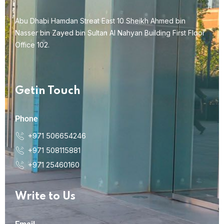
Abu Dhabi Hamdan Streat East 10 Sheikh Ahmed bin
Nasser bin Zayed bin Sultan Al Nahyan Building First Floor
Office 102.
Getin Touch
Phone
+971 506654246
+971 508115881
+971 25460160
Write to Us