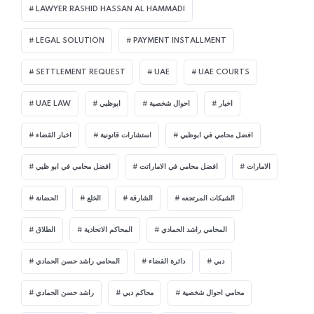
LAWYER RASHID HASSAN AL HAMMADI
LEGAL SOLUTION
PAYMENT INSTALLMENT
SETTLEMENT REQUEST
UAE
UAE COURTS
اخبار
احوال شخصية
ابوظبي
UAE LAW
افضل محامي في ابوظبي
استشارات قانونية
اخبار القضاء
الامارات
افضل محامي في الاماراتت
افضل محامي في ابو ظبي
الشيكات المرتجعه
الشارقة
الخلع
الحضانة
المحامي راشد الحمادي
المحاكم الاتحادية
الطلاق
دبي
دائرة القضاء
المحامي راشد حسن الحمادي
محامي احوال شخصية
محاكم دبي
راشد حسن الحمادي