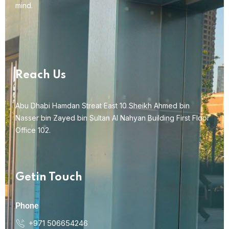
mind.
Reach Us
Abu Dhabi Hamdan Streat East 10 Sheikh Ahmed bin
Nasser bin Zayed bin Sultan Al Nahyan Building First Floor
Office 102.
Getin Touch
Phone
+971 506654246