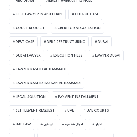
ABU DHABI
ARREST WARRANT CANCEL
BEST LAWYER IN ABU DHABI
CHEQUE CASE
COURT REQUEST
CREDITOR NEGOTIATION
DEBT CASE
DEBT RESTRUCTURING
DUBAI
DUBAI LAWYER
EXECUTION FILES
LAWYER DUBAI
LAWYER RASHID AL HAMMADI
LAWYER RASHID HASSAN AL HAMMADI
LEGAL SOLUTION
PAYMENT INSTALLMENT
SETTLEMENT REQUEST
UAE
UAE COURTS
UAE LAW
ابوظبي
احوال شخصية
اخبار