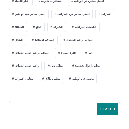
افضل محامي في ابوظبي
استشارات قانونية
اخبار القضاء
الامارات
افضل محامي في الاماراتت
افضل محامي في ابو ظبي
الشيكات المرتجعه
الشارقة
الخلع
الحضانة
المحامي راشد الحمادي
المحاكم الاتحادية
الطلاق
دبي
دائرة القضاء
المحامي راشد حسن الحمادي
محامي احوال شخصية
محاكم دبي
راشد حسن الحمادي
محامي في ابوظبي
محامي طلاق
محامي الامارات
SEARCH