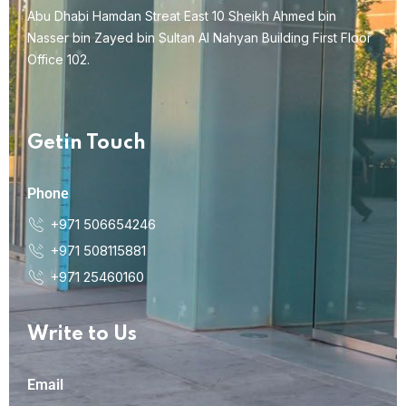
Abu Dhabi Hamdan Streat East 10 Sheikh Ahmed bin
Nasser bin Zayed bin Sultan Al Nahyan Building First Floor
Office 102.
Getin Touch
Phone
+971 506654246
+971 508115881
+971 25460160
Write to Us
Email