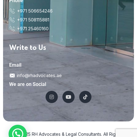
Phone
+971 506654246
+971 508115881
+971 25460160
Write to Us
Email
info@rhadvocates.ae
We are on Social
© 2025 RH Advocates & Legal Consultants. All Rights