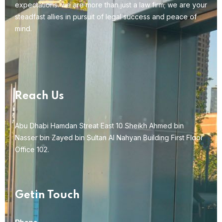
expectations. we are more than just a law firm; we are your
steadfast allies in pursuit of legal success and peace of
mind.
Reach Us
Abu Dhabi Hamdan Streat East 10 Sheikh Ahmed bin
Nasser bin Zayed bin Sultan Al Nahyan Building First Floor
Office 102.
Getin Touch