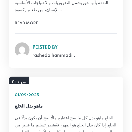
النفقة بأنها حق يشمل الضروريات والاحتياجات الأساسية
للإنسان، من طعام وكسوة…
READ MORE
POSTED BY
rashedalhammadi .
مدونة
01/09/2025
ماهو بدل الخلع
الخلع ماهو بدل كل ما صح اعتباره مالًا صح أن يكون بَدَلًا في
الخلع. إذا كان بدل الخلع هو المهر، فيُقتصر تسليم ما قبض من
المهر، ويسقط ما بقي منه ولو كان مؤجلاً. لا يجوز التراضي