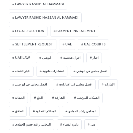
LAWYER RASHID AL HAMMADI
LAWYER RASHID HASSAN AL HAMMADI
LEGAL SOLUTION
PAYMENT INSTALLMENT
SETTLEMENT REQUEST
UAE
UAE COURTS
اخبار
احوال شخصية
ابوظبي
UAE LAW
افضل محامي في ابوظبي
استشارات قانونية
اخبار القضاء
الامارات
افضل محامي في الاماراتت
افضل محامي في ابو ظبي
الشيكات المرتجعه
الشارقة
الخلع
الحضانة
المحامي راشد الحمادي
المحاكم الاتحادية
الطلاق
دبي
دائرة القضاء
المحامي راشد حسن الحمادي