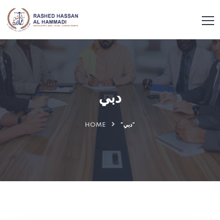
دبي
"دبي"
HOME